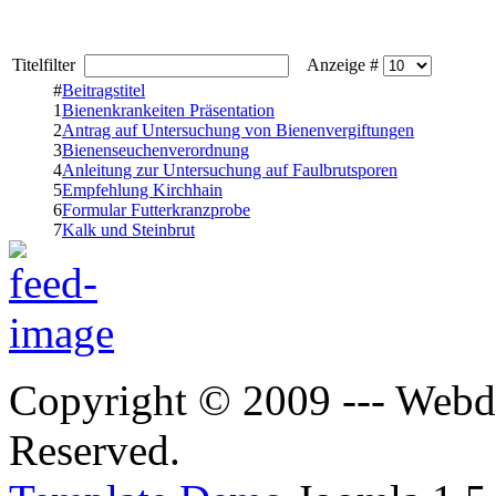
Titelfilter
Anzeige #
#
Beitragstitel
1
Bienenkrankeiten Präsentation
2
Antrag auf Untersuchung von Bienenvergiftungen
3
Bienenseuchenverordnung
4
Anleitung zur Untersuchung auf Faulbrutsporen
5
Empfehlung Kirchhain
6
Formular Futterkranzprobe
7
Kalk und Steinbrut
Copyright © 2009 --- Webde
Reserved.