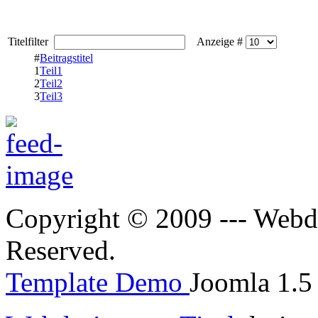
Titelfilter
Anzeige #
#
Beitragstitel
1
Teil1
2
Teil2
3
Teil3
Copyright © 2009 --- Webde
Reserved.
Template Demo
Joomla 1.5 