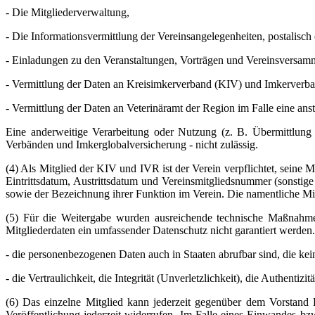
- Die Mitgliederverwaltung,
- Die Informationsvermittlung der Vereinsangelegenheiten, postalisch
- Einladungen zu den Veranstaltungen, Vorträgen und Vereinsversamm
- Vermittlung der Daten an Kreisimkerverband (KIV) und Imkerverba
- Vermittlung der Daten an Veterinäramt der Region im Falle eine an
Eine anderweitige Verarbeitung oder Nutzung (z. B. Übermittlung
Verbänden und Imkerglobalversicherung - nicht zulässig.
(4) Als Mitglied der KIV und IVR ist der Verein verpflichtet, seine
Eintrittsdatum, Austrittsdatum und Vereinsmitgliedsnummer (sonstig
sowie der Bezeichnung ihrer Funktion im Verein. Die namentliche Mit
(5) Für die Weitergabe wurden ausreichende technische Maßnahme
Mitgliederdaten ein umfassender Datenschutz nicht garantiert werden. 
- die personenbezogenen Daten auch in Staaten abrufbar sind, die 
- die Vertraulichkeit, die Integrität (Unverletzlichkeit), die Authentiz
(6) Das einzelne Mitglied kann jederzeit gegenüber dem Vorstand 
Veröffentlichung jederzeit widerrufen. Im Falle eines Einwandes b