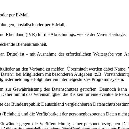
 oder per E-Mail,
lungen, postalisch oder per E-Mail,
nd Rheinland (IVR) für die Abrechnungszwecke der Vereinsbeiträge,
steckende Bienenkrankheit.
 an Dritte) ist - mit Ausnahme der erforderlichen Weitergabe von 
 Mitglieder an den Verband zu melden. Übermittelt werden dabei Name,
e Daten); bei Mitgliedern mit besonderen Aufgaben (z.B. Vorstandsmit
gliedermeldung erfolgt über ein internetgestütztes Programmsystem.
n zur Gewährleistung des Datenschutzes getroffen. Dennoch kann 
Daher nimmt das Vereinsmitglied die Risiken für eine eventuelle Persön
keine der Bundesrepublik Deutschland vergleichbaren Datenschutzbesti
ität (Echtheit) und die Verfügbarkeit der personenbezogenen Daten nicht ga
Einwände gegen die Veröffentlichung seiner personenbezogenen Daten
zw. Widerrufs unterbleiben weitere Veröffentlichungen zur seiner Per